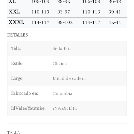
XL
106-109
88-92
106-109
36-38
XXL
110-113
93-97
110-113
39-41
XXXL
114-117
98-102
114-117
42-44
DETALLES
Tela:
Seda Fría
Estilo:
Oficina
Largo:
Mitad de cadera
Fabricado en:
Colombia
IdVideoYoutube:
rY9cs93LlIU
TALLA