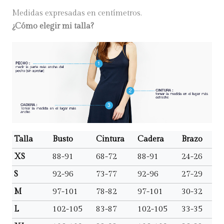
Medidas expresadas en centímetros.
¿Cómo elegir mi talla?
Talla
Busto
Cintura
Cadera
Brazo
XS
88-91
68-72
88-91
24-26
S
92-96
73-77
92-96
27-29
M
97-101
78-82
97-101
30-32
L
102-105
83-87
102-105
33-35