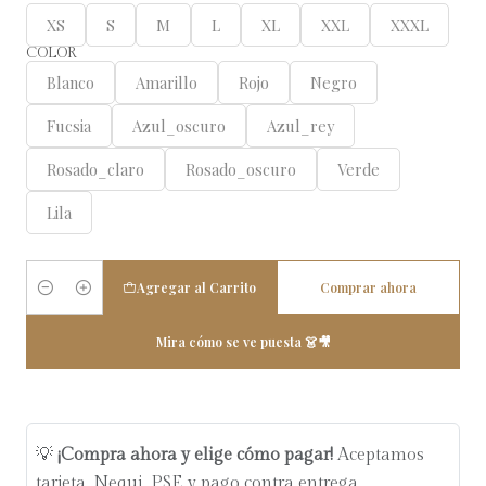
XS
S
M
L
XL
XXL
XXXL
COLOR
Blanco
Amarillo
Rojo
Negro
Fucsia
Azul_oscuro
Azul_rey
Rosado_claro
Rosado_oscuro
Verde
Lila
Agregar al Carrito
Comprar ahora
Cantidad
Mira cómo se ve puesta 👗🎥
💡
¡Compra ahora y elige cómo pagar!
Aceptamos
tarjeta, Nequi, PSE y pago contra entrega.