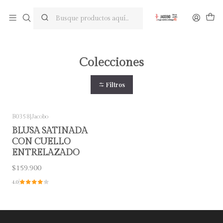
Pregunta tu descuento en la segunda prenda
Inicio
Colecciones
Colecciones
Filtros
B0358
|
Jacobo
BLUSA SATINADA
CON CUELLO
ENTRELAZADO
$159.900
4.0