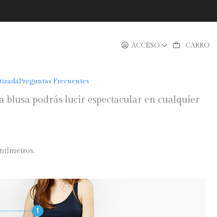
ACCESO
CARRO
a con arandelas cortas
tizada
Preguntas Frecuentes
blusa podrás lucir espectacular en cualquier
ntímetros.