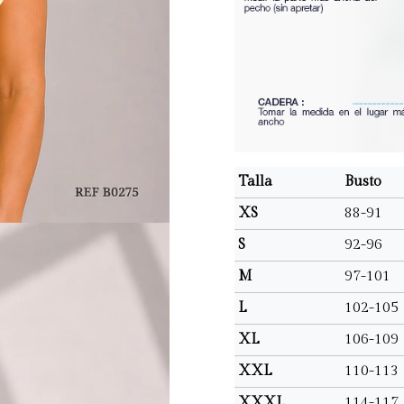
Talla
Busto
XS
88-91
S
92-96
M
97-101
L
102-105
XL
106-109
XXL
110-113
XXXL
114-117