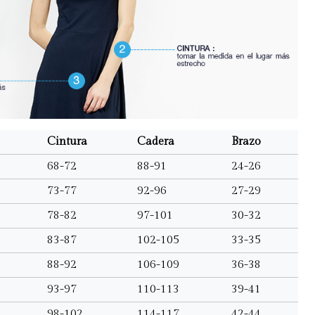
Cintura
Cadera
Brazo
68-72
88-91
24-26
73-77
92-96
27-29
78-82
97-101
30-32
83-87
102-105
33-35
88-92
106-109
36-38
93-97
110-113
39-41
98-102
114-117
42-44