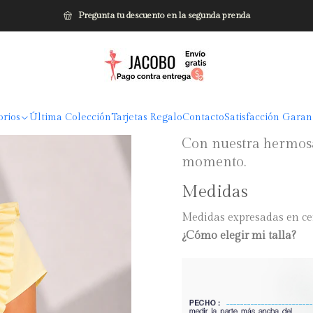
Inicio
Blusas
Blusa de moda con arandelas cortas
Pregunta tu descuento en la segunda prenda
|
Blusa de mod
1 reseña
5.0
DESCRIPCIÓN
orios
Última Colección
Tarjetas Regalo
Contacto
Satisfacción Garan
Con nuestra hermosa 
momento.
Medidas
Medidas expresadas en ce
¿Cómo elegir mi talla?