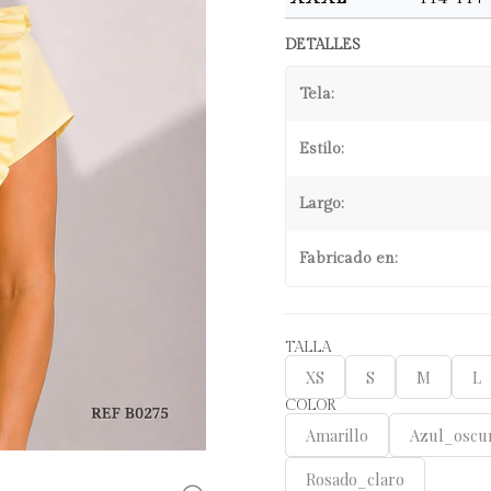
DETALLES
Tela:
Estilo:
Largo:
Fabricado en:
TALLA
XS
S
M
L
COLOR
Amarillo
Azul_oscu
Rosado_claro