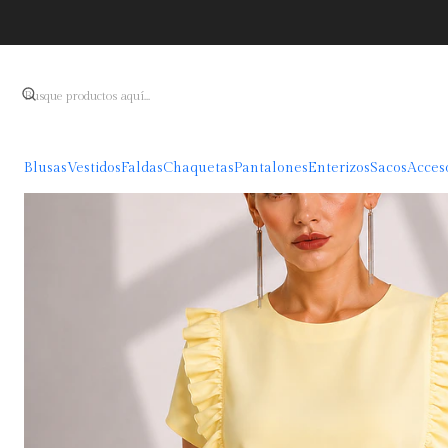
Blusas
Vestidos
Faldas
Chaquetas
Pantalones
Enterizos
Sacos
Acces