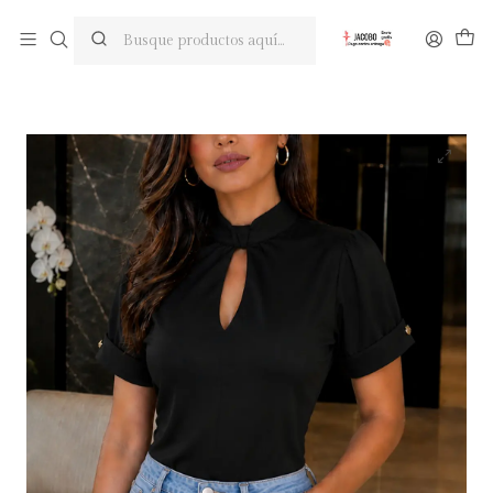
Pregunta tu descuento en la segunda prenda
Inicio
Blusas
Blusa Con cuello y Moño