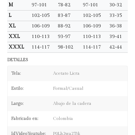
M
97-101
78-82
97-101
30-32
L
102-105
83-87
102-105
33-35
XL
106-109
88-92
106-109
36-38
XXL
110-113
93-97
110-113
39-41
XXXL
114-117
98-102
114-117
42-44
DETALLES
Tela:
Acetato Licra
Estilo:
Formal/Casual
Largo:
Abajo de la cadera
Fabricado en:
Colombia
IdVideoYoutube:
P0Lh2wa2Ttk