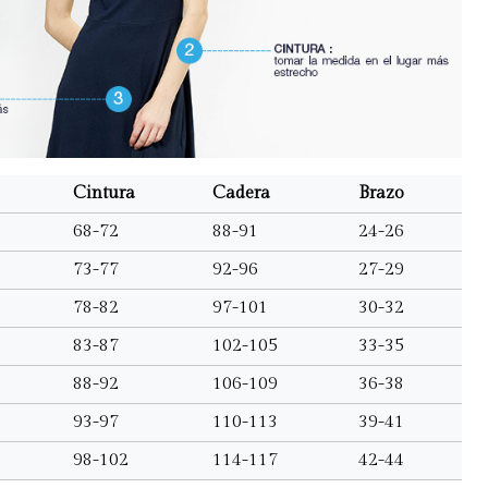
Cintura
Cadera
Brazo
68-72
88-91
24-26
73-77
92-96
27-29
78-82
97-101
30-32
83-87
102-105
33-35
88-92
106-109
36-38
93-97
110-113
39-41
98-102
114-117
42-44