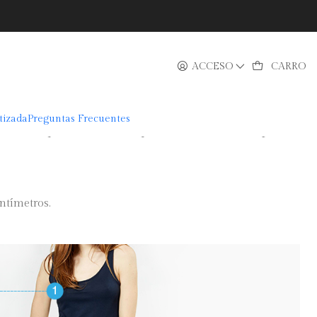
tos
ACCESO
CARRO
da con manga de puntos
tizada
Preguntas Frecuentes
blusa podrás lucir espectacular en cualquier
ntímetros.