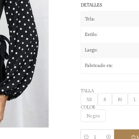
DETALLES
Tela:
Estilo:
Largo:
Fabricado en:
TALLA
XS
S
M
L
COLOR
Negro
A