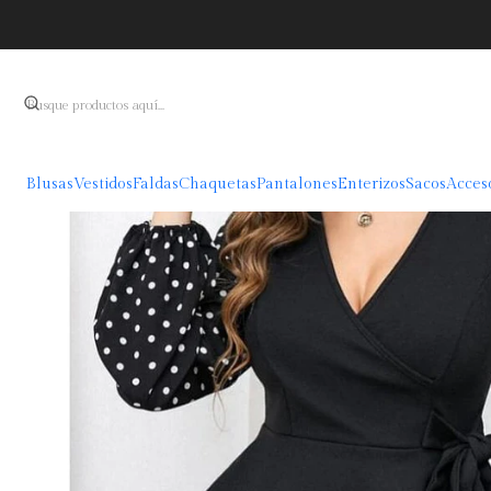
Ini
Blusas
Vestidos
Faldas
Chaquetas
Pantalones
Enterizos
Sacos
Acces