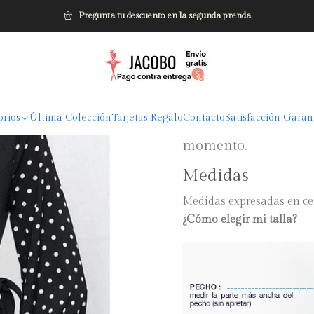
cio
Colecciones
Última Colección
Blusa Cruzada con manga de pun
Pregunta tu descuento en la segunda prenda
|
Blusa Cruza
DESCRIPCIÓN
orios
Última Colección
Tarjetas Regalo
Contacto
Satisfacción Garan
Con nuestra hermosa 
momento.
Medidas
Medidas expresadas en ce
¿Cómo elegir mi talla?